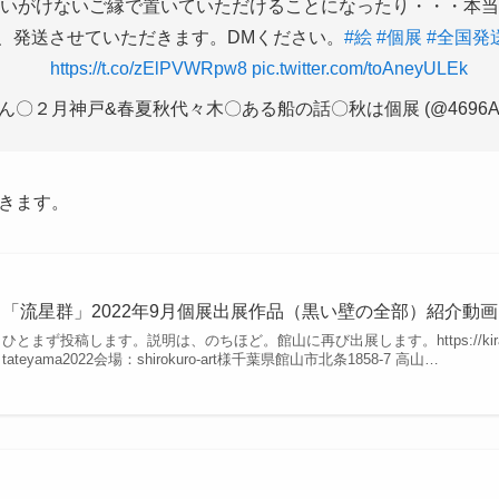
いがけないご縁で置いていただけることになったり・・・本当
、発送させていただきます。DMください。
#絵
#個展
#全国発
https://t.co/zElPVWRpw8
pic.twitter.com/toAneyULEk
ん〇２月神戸&春夏秋代々木〇ある船の話〇秋は個展 (@4696A
きます。
「流星群」2022年9月個展出展作品（黒い壁の全部）紹介動画
ひとまず投稿します。説明は、のちほど。館山に再び出展します。https://kirakiranoe.
tateyama2022会場：shirokuro-art様千葉県館山市北条1858-7 高山…