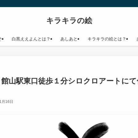
キラキラの絵
そ
白黒ええよんとは？
あしあと
キラキラの絵とは？
月、館山駅東口徒歩１分シロクロアートに
11月16日