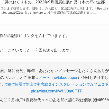
「風のおくりもの」2022年9月個展出展作品（木の壁の全部
ひとまず投稿します。説明は、のちほど。館山に再び出展します。https://kirakiranoe.
tateyama2022会場：shirokuro-art様千葉県館山市北条1858-7 高山…
作品の記事にリンクを入れていきます。
とうございました。今回も送り出します。
索。遂に発見。昨年、あたたかいメッセージをたくさんありが
緑のペンたちとご感想
#ノート
（
@takeopaper
）今回も送り出
い。
#絵
#個展
#館山
#南房総
#インスタレーション
#カフェ
#
pic.twitter.com/kWHJ0mCTTF
ん〇２月神戸&春夏秋代々木〇ある船の話〇秋は個展 (@4696A