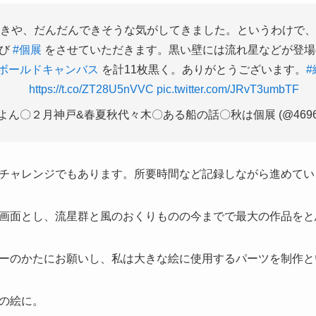
いきや、だんだんできそうな気がしてきました。というわけで
再び
#個展
をさせていただきます。黒い壁には流れ星などが登場
#ボールドキャンバス
を計11枚黒く。ありがとうございます。
#
https://t.co/ZT28U5nVVC
pic.twitter.com/JRvT3umbTF
よん〇２月神戸&春夏秋代々木〇ある船の話〇秋は個展 (@4696
チャレンジでもあります。所要時間など記録しながら進めてい
画面とし、流星群と風のおくりものの今までで最大の作品をと
ーのかたにお願いし、私は大きな絵に使用するパーツを制作と
の絵に。