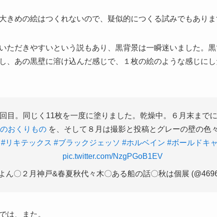
大きめの絵はつくれないので、疑似的につくる試みでもありま
いただきやすいという説もあり、黒背景は一瞬迷いました。黒
し、あの黒壁に溶け込んだ感じで、１枚の絵のような感じにし
回目。同じく11枚を一度に塗りました。乾燥中。６月末まで
風のおくりもの
を、そして８月は撮影と投稿とグレーの壁の色
#リキテックス
#ブラックジェッソ
#ホルベイン
#ボールドキ
pic.twitter.com/NzgPGoB1EV
よん〇２月神戸&春夏秋代々木〇ある船の話〇秋は個展 (@4696
では、また。